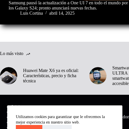
Samsung pausó la actualización a One UI 7 en todo el mundo por 
los Galaxy S24; pronto anunciará nuevas fechas.
Luis Cortina
abril 14, 2025
Lo más visto
Smartwa
Huawei Mate X6 ya es oficial:
ULTRA 2
Características, precio y ficha
smartwat
técnica
accesible
Menú
Inicio
Noticias
Medio digital do
Utilizamos cookies para garantizar que le ofrecemos la
Tecnología
Inteligencia Artificial
mejor experiencia en nuestro sitio web.
Análisis