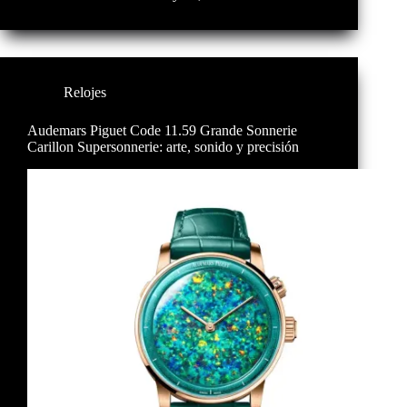
Relojes
Audemars Piguet Code 11.59 Grande Sonnerie
Carillon Supersonnerie: arte, sonido y precisión