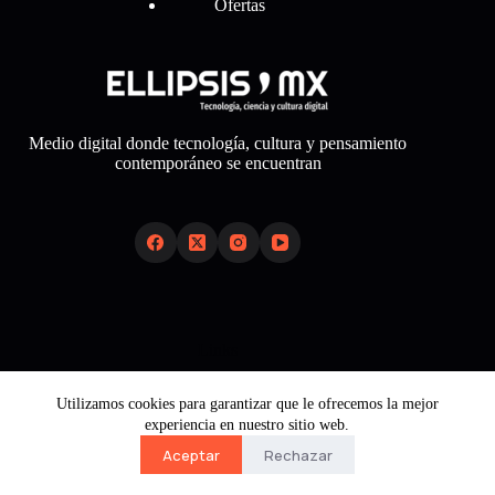
Ofertas
Medio digital donde tecnología, cultura y pensamiento
contemporáneo se encuentran
Links
Sobre Nosotros
Utilizamos cookies para garantizar que le ofrecemos la mejor
Aviso Legal
experiencia en nuestro sitio web.
Política de Cookies
Política de Privacidad
Aceptar
Rechazar
Contacto
Copyright © 2026 - Ellipsis Mx