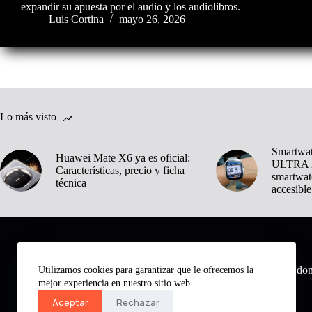
expandir su apuesta por el audio y los audiolibros.
Luis Cortina
mayo 26, 2026
Lo más visto
Smartwa
Huawei Mate X6 ya es oficial:
ULTRA 2
Características, precio y ficha
smartwat
técnica
accesible
Menú
Inicio
Noticias
Medio digital do
Utilizamos cookies para garantizar que le ofrecemos la
Tecnología
Inteligencia Artificial
mejor experiencia en nuestro sitio web.
Análisis
Aceptar
Rechazar
Música