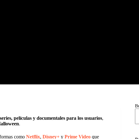
B
eries, películas y documentales para los usuarios
,
Halloween
.
taformas como
Netflix
,
Disney+
y
Prime Video
que