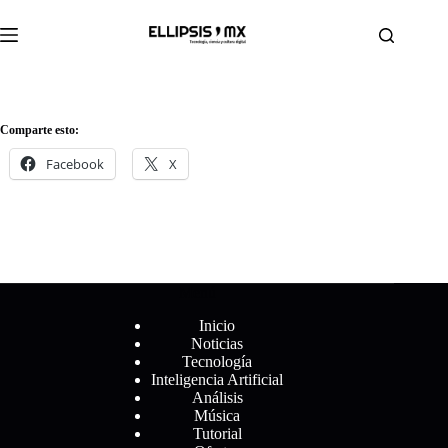
Saltar
al
contenido
Comparte esto:
Facebook
X
Menú
Inicio
Noticias
Tecnología
Inteligencia Artificial
Análisis
Música
Tutorial